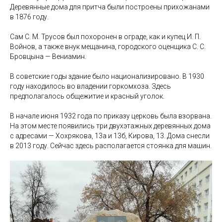
Деревянные дома для притча были построены прихожанами
в 1876 году.
Сам С. М. Трусов был похоронен в ограде, как и купец И. П.
Войнов, а также внук мещанина, городского оценщика С. С.
Бровцына — Вениамин.
В советские годы здание было национализировано. В 1930
году находилось во владении горкомхоза. Здесь
предполагалось общежитие и красный уголок.
В начале июня 1932 года по приказу церковь была взорвана.
На этом месте появились три двухэтажных деревянных дома
с адресами — Хохрякова, 13а и 13б, Кирова, 13. Дома снесли
в 2013 году. Сейчас здесь располагается стоянка для машин.