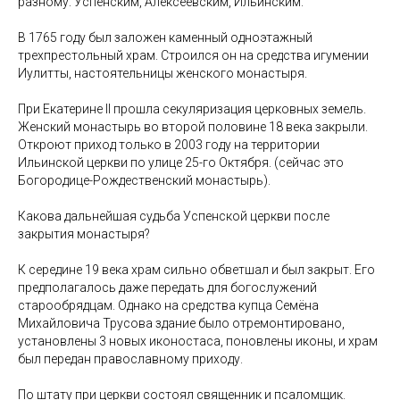
разному: Успенским, Алексеевским, Ильинским.
В 1765 году был заложен каменный одноэтажный
трехпрестольный храм. Строился он на средства игумении
Иулитты, настоятельницы женского монастыря.
При Екатерине ll прошла секуляризация церковных земель.
Женский монастырь во второй половине 18 века закрыли.
Откроют приход только в 2003 году на территории
Ильинской церкви по улице 25-го Октября. (сейчас это
Богородице-Рождественский монастырь).
Какова дальнейшая судьба Успенской церкви после
закрытия монастыря?
К середине 19 века храм сильно обветшал и был закрыт. Его
предполагалось даже передать для богослужений
старообрядцам. Однако на средства купца Семёна
Михайловича Трусова здание было отремонтировано,
установлены 3 новых иконостаса, поновлены иконы, и храм
был передан православному приходу.
По штату при церкви состоял священник и псаломщик.