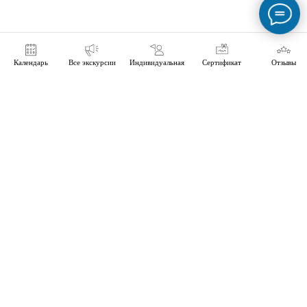
Календарь
Все экскурсии
Индивидуальная
Сертификат
Отзывы
ТурКонтора:
сообщество
независимых
экскурсоводов |
Экскурсии по Тюмени
г. Тюмень
Экскурсии по (из) Тюмени