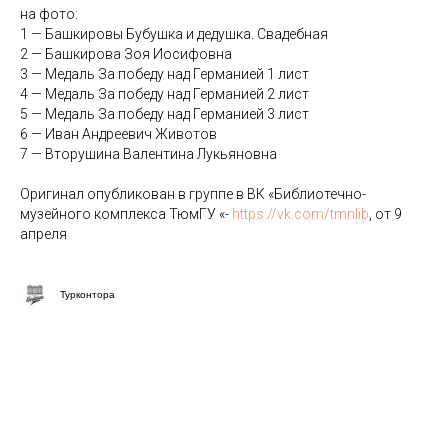
на фото:
1 — Башкировы Бубушка и дедушка. Свадебная
2 — Башкирова Зоя Иосифовна
3 — Медаль За победу над Германией 1 лист
4 — Медаль За победу над Германией 2 лист
5 — Медаль За победу над Германией 3 лист
6 — Иван Андреевич Животов
7 — Вторушина Валентина Лукьяновна
Оригинал опубликован в группе в ВК «Библиотечно-
музейного комплекса ТюмГУ «-
https://vk.com/tmnlib
, от 9
апреля
Турконтора