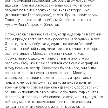
Зоя Иосифовна Башкирова (Серова в девичестве), мой
дедушка — Самуил Викторович Башкиров, моя вторая
бабушка по маме Валентина Лукьяновна Вторушина
(в девичестве Толстогузова), ее отец Лукьян Никифорович
Толстогузов, который погиб, и мой свёкр, отец моего
мужа — Иван Андреевич Животов.
О том, что была война, я узнала, когда еще ходила в детский
сад, и, прежде всего, это были рассказы из бабушкиных уст.
Я знала, что мои бабушка и дедушка во время Великой
Отечественной войны служили в зенитных частях, которые
располагались в Москве. Там они и поженились.
К сожалению, о дедушке я знаю очень немного. А вот
рассказы бабушки, и сам её облик в костюме с наградами —
я буду помнить всегда. Рассказов было много, они были
разные: о налетах немецких самолетов на Москву,
о взаимоотношениях в коллективе, среди фронтовых
подруг, о человеческом участии командира в трудных
военных буднях совсем еще юных девчонок, добровольно
решивших посвятить свою жизнь служению Родине. Став
взрослой, я попросила её написать о себе, и очень, рада, что
сейчас у меня есть возможность не только рассказать,
но и дать почитать её воспоминания моему сыну.