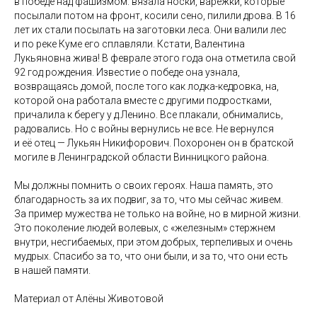
в победе над фашизмом: вязала носки, варежки, которые
посылали потом на фронт, косили сено, пилили дрова. В 16
лет их стали посылать на заготовки леса. Они валили лес
и по реке Куме его сплавляли. Кстати, Валентина
Лукьяновна жива! В феврале этого года она отметила свой
92 год рождения. Известие о победе она узнала,
возвращаясь домой, после того как лодка-кедровка, на,
которой она работала вместе с другими подростками,
причалила к берегу у д.Ленино. Все плакали, обнимались,
радовались. Но с войны вернулись не все. Не вернулся
и её отец — Лукьян Никифорович. Похоронен он в братской
могиле в Ленинградской области Винницкого района.
Мы должны помнить о своих героях. Наша память, это
благодарность за их подвиг, за то, что мы сейчас живем.
За пример мужества не только на войне, но в мирной жизни.
Это поколение людей волевых, с «железным» стержнем
внутри, несгибаемых, при этом добрых, терпеливых и очень
мудрых. Спасибо за то, что они были, и за то, что они есть
в нашей памяти.
Материал от Алёны Животовой