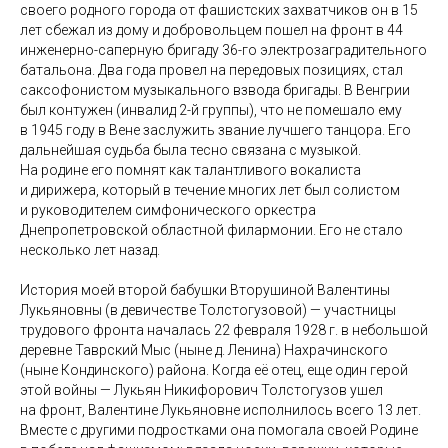
своего родного города от фашистских захватчиков он в 15
лет сбежал из дому и добровольцем пошел на фронт в 44
инженерно-саперную бригаду 36-го электрозаградительного
батальона. Два года провел на передовых позициях, стал
саксофонистом музыкального взвода бригады. В Венгрии
был контужен (инвалид 2-й группы), что не помешало ему
в 1945 году в Вене заслужить звание лучшего танцора. Его
дальнейшая судьба была тесно связана с музыкой.
На родине его помнят как талантливого вокалиста
и дирижера, который в течение многих лет был солистом
и руководителем симфонического оркестра
Днепропетровской областной филармонии. Его не стало
несколько лет назад.
История моей второй бабушки Вторушиной Валентины
Лукьяновны (в девичестве Толстогузовой) — участницы
трудового фронта началась 22 февраля 1928 г. в небольшой
деревне Таврский Мыс (ныне д. Ленина) Нахрачинского
(ныне Кондинского) района. Когда её отец, еще один герой
этой войны — Лукьян Никифорович Толстогузов ушел
на фронт, Валентине Лукьяновне исполнилось всего 13 лет.
Вместе с другими подростками она помогала своей Родине