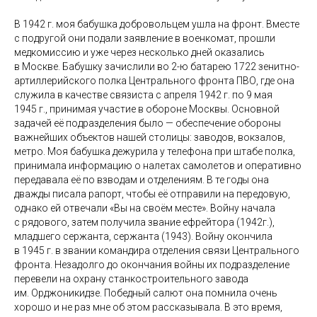
В 1942 г. моя бабушка добровольцем ушла на фронт. Вместе
с подругой они подали заявление в военкомат, прошли
медкомиссию и уже через несколько дней оказались
в Москве. Бабушку зачислили во 2-ю батарею 1722 зенитно-
артиллерийского полка Центрального фронта ПВО, где она
служила в качестве связиста с апреля 1942 г. по 9 мая
1945 г., принимая участие в обороне Москвы. Основной
задачей её подразделения было — обеспечение обороны
важнейших объектов нашей столицы: заводов, вокзалов,
метро. Моя бабушка дежурила у телефона при штабе полка,
принимала информацию о налетах самолетов и оперативно
передавала её по взводам и отделениям. В те годы она
дважды писала рапорт, чтобы её отправили на передовую,
однако ей отвечали «Вы на своём месте». Войну начала
с рядового, затем получила звание ефрейтора (1942г.),
младшего сержанта, сержанта (1943). Войну окончила
в 1945 г. в звании командира отделения связи Центрального
фронта. Незадолго до окончания войны их подразделение
перевели на охрану станкостроительного завода
им. Орджоникидзе. Победный салют она помнила очень
хорошо и не раз мне об этом рассказывала. В это время,