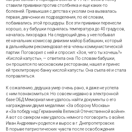
ставили прививки против столбняка и еще каких-то
болезней. Привыкшая с детства к уколам она вызвалась
первая, девчонки их подразделения, по её словам,
побаивались этой процедуры. Все эти прививки перенесли
хорошо, а у бабушки поднялась температура до 40 градусов,
началась лихорадка. На следующий день у нее побывал
её начальник комиссар дивизии майор Бабашкин, который
в дальнейшем рекомендовал её в члены коммунистической
партии. Поговорил с ней и спросил: «Зоя, чего ты хочешь?»
«Кислой капусты», — ответила она. По словам бабушки,
он прошелся по московским ресторанам, нашел и принес
ей трехлитровую банку кислой капусты. Она съела её и стала
поправляться.
К сожалению, дедушка умер очень рано, я даже не успела
с ним познакомиться. Но совсем недавно в электронной
базе ОБД Мемориал мне удалось найти документы о его
награждении двумя медалями: «За оборону Москвы»
и «За победу над Германиейв Великой Отечественной войне».
А вот со свекром нам удалось немного поговорить о войне.
Иван Андреевич родился и вырос в г. Днепропетровске.
В порыве патриотических чувств после освобождения