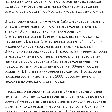
по приказу командования она осталась на крыше завода
одна. А внизу были слышны крики «Ура», плач и рыдания —
всё слилось в общий гул. Москва ликовала до самого утра.
В красноармейской книжке моей бабушки, которая хранится
в нашей семье, указано, что она награждена нагрудным
знаком «Отличный связист», а также орденом
Отечественной войны II степени, медалью за «Победу над
Германией в Великой Отечественной войне 1941−1945 гг.»,
медалью Жукова и юбилейными знаками и медалями.
В мирной жизни Башкирова З. И. работала учителем истории
и географии, именно от неё мне передался интерес к этим
наукам. За свою работу она была награждена медалями
«За доблестный труд в ознаменование 100-летия со дня
рождения В.И. Ленина» и «Ветеран труда». Зоя Иосифовна
прожила 88 лет. Умерла она в 2008 г., совсем немного
не дожив до очередного Дня Победы.
Несколько эпизодов из той войны: Жизнь у бабушки была
нелегкая: трудные голодные годы детства, тяжелое военное
время. У меня всегда вызывали сильные эмоции её рассказы
о случаях, когда её жизни угрожала опасность. Один из них
как раз связан с периодом войны. В 1942 г. всем в полку