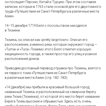
он посещает Персию, Китай и Турцию. При этом составяя
записки, которые в 1763 стали основой для его двухтомного
труда «Путешествия из Санкт-Петербурга в различные места
Азии».
⠀
14−15 декабря 1719 Белл с посольством находился
в Тюмени.
⠀
Тюмень он описал как «pretty large town». Описал его
расположение, а именно реки, которые окружают город —
«Tuma» и «Tura». Помимо этого Белл отметил хорошую
защищенность города, а также простор его улиц и ровное
расположение домов.
⠀
Приводим дословный перевод отрывка про Тюмень, взятого
из первого тома «Путешествия из Санкт-Петербурга
в различные места Азии» (стр. 182 -183):
⠀
«14 (декабря) мы прибыли в красивый большой город,
названный Тюмень и расположенный на северном берегу
реки Тюма (Тюменка), от которой это место берет название.
Берега Тюмы высокие и обрывистые. Здесь есть очень