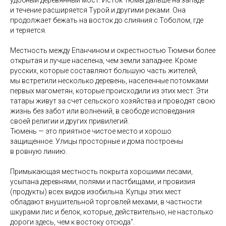
удобный деревянный мост. Исток Тюмы дальше на западе
и течение расширяется Турой и другими реками. Она
продолжает бежать на восток до слияния с Тоболом, где
и теряется.
⠀
Местность между Епанчином и окрестностью Тюмени более
открытая и лучше населена, чем земли западнее. Кроме
русских, которые составляют большую часть жителей,
мы встретили несколько деревень, населенные потомками
первых магометян, которые происходили из этих мест. Эти
татары живут за счет сельского хозяйства и проводят свою
жизнь без забот или волнений, в свободе исповедания
своей религии и других привилегий.
Тюмень — это приятное чистое место и хорошо
защищенное. Улицы просторные и дома построены
в ровную линию.
⠀
Примыкающая местность покрыта хорошими лесами,
усыпана деревнями, полями и пастбищами, и провизия
(продукты) всех видов изобильна. Купцы этих мест
обладают внушительной торговлей мехами, в частности
шкурами лис и белок, которые, действительно, не настолько
дороги здесь, чем к востоку отсюда".