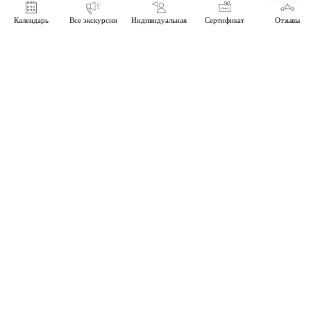
Календарь
Все экскурсии
Индивидуальная
Сертификат
Отзывы
ТурКонтора:
сообщество
независимых
экскурсоводов |
Экскурсии по Тюмени
г. Тюмень
Экскурсии по (из) Тюмени
Турконтора
Контакты
Экскурсии
Прием звонков с 10.00